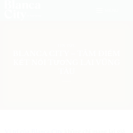
Bỏ
MENU
qua
nội
dung
TIN TỨC
BLANCA CITY – TÂM ĐIỂM
KẾT NỐI TƯƠNG LAI VŨNG
TÀU
Vị trí của Blanca City
không chỉ mang lại giá