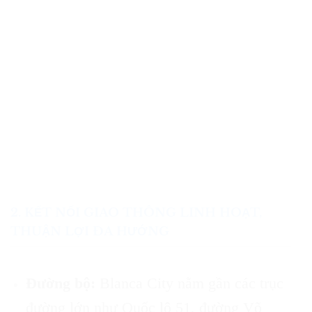
2. KẾT NỐI GIAO THÔNG LINH HOẠT,
THUẬN LỢI ĐA HƯỚNG
Đường bộ:
Blanca City nằm gần các trục
đường lớn như Quốc lộ 51, đường Võ