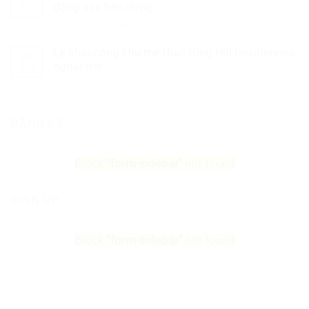
TÀU
–
động sản bền vững
Th12
TẦM
Tiềm
DIỆN
Chức năng bình luận bị tắt
ở
năng
MẠO
King
đầu
BẤT
Lễ khởi công khu thể thao King Hill Residences
Hill
29
tư
ĐỘNG
Residences
ngoài trời
Th12
SẢN
và
Chức năng bình luận bị tắt
ở
VŨNG
tâm
Lễ
TÀU
huyết
khởi
kiến
ĐĂNG KÝ
công
tạo
khu
bất
thể
động
Block
"form-sidebar"
not found
thao
sản
King
bền
Hill
vững
SIGN UP
Residences
ngoài
trời
Block
"form-sidebar"
not found