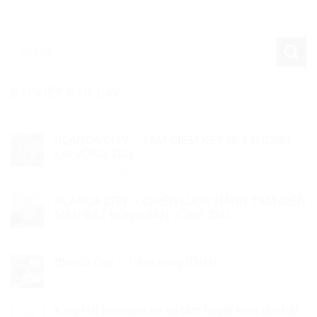
BÀI VIẾT GẦN ĐÂY
BLANCA CITY – TÂM ĐIỂM KẾT NỐI TƯƠNG
LAI VŨNG TÀU
Chức năng bình luận bị tắt
ở
BLANCA
BLANCA CITY – CHIẾN LƯỢC NÂNG TẦM DIỆN
CITY
–
MẠO BẤT ĐỘNG SẢN VŨNG TÀU
TÂM
Chức năng bình luận bị tắt
ở
ĐIỂM
BLANCA
KẾT
Blanca City – Tiềm năng đầu tư
CITY
NỐI
–
Chức năng bình luận bị tắt
TƯƠNG
ở
CHIẾN
LAI
Blanca
LƯỢC
VŨNG
City
King Hill Residences và tâm huyết kiến tạo bất
30
NÂNG